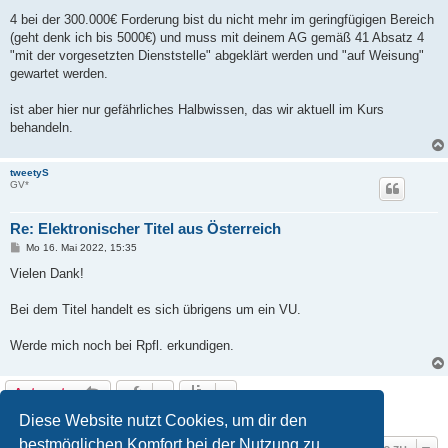
4 bei der 300.000€ Forderung bist du nicht mehr im geringfügigen Bereich
(geht denk ich bis 5000€) und muss mit deinem AG gemäß 41 Absatz 4
"mit der vorgesetzten Dienststelle" abgeklärt werden und "auf Weisung"
gewartet werden.
ist aber hier nur gefährliches Halbwissen, das wir aktuell im Kurs
behandeln.
tweetyS
GV*
Re: Elektronischer Titel aus Österreich
B
Mo 16. Mai 2022, 15:35
e
i
Vielen Dank!
t
r
a
Bei dem Titel handelt es sich übrigens um ein VU.
g
Werde mich noch bei Rpfl. erkundigen.
Antworten
6 Beiträge • Seite
1
von
1
Diese Website nutzt Cookies, um dir den
bestmöglichen Komfort bei der Nutzung zu