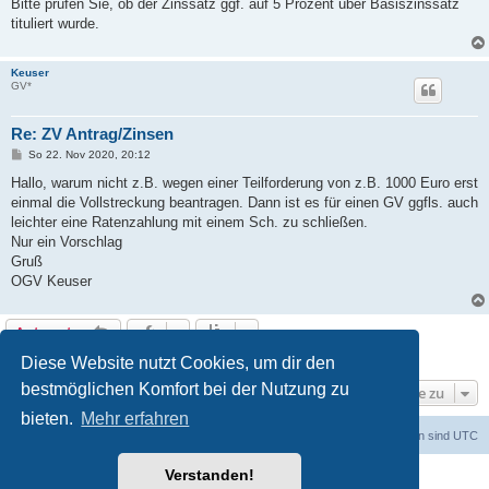
a
Bitte prüfen Sie, ob der Zinssatz ggf. auf 5 Prozent über Basiszinssatz
g
tituliert wurde.
Keuser
GV*
Re: ZV Antrag/Zinsen
B
So 22. Nov 2020, 20:12
e
i
Hallo, warum nicht z.B. wegen einer Teilforderung von z.B. 1000 Euro erst
t
einmal die Vollstreckung beantragen. Dann ist es für einen GV ggfls. auch
r
a
leichter eine Ratenzahlung mit einem Sch. zu schließen.
g
Nur ein Vorschlag
Gruß
OGV Keuser
Antworten
3 Beiträge • Seite
1
von
1
Diese Website nutzt Cookies, um dir den
bestmöglichen Komfort bei der Nutzung zu
Gehe zu
bieten.
Mehr erfahren
Foren-Übersicht
Alle Zeiten sind
UTC
Verstanden!
Powered by
phpBB
® Forum Software © phpBB Limited