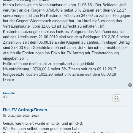
Hierzu haben wir ein Versäumnisurteil vom 11.06.18 : Der Beklagte wird
verurteilt an die Klägerin 3760,40 € nebst 5 % Zinsen seit dem 09.12.17
sowie vorgerichtliche Ra Kosten in Höhe von 347,60 zu zahlen. Hiergegen
hat der Gegner Widerspruch eingelegt hat. Im Urteil hieß es dann das
Versäumnisurteil vom 11.06.18 ist aufrecht zu erhalten . Im
Kostenfestsetzungsbeschluss hieß es: Aufgrund des Versäumnisurteils
und des Urteils vom 21.06.2019 sind von dem Beklagten 1012,20 € nebst
Zinsen 5% seit dem 06.08.19 an die Klägerin zu zahlen. Im obigen Betrag
sind 378,00 € an Gerichtskosten enthalten. Jetzt bin ich mir nicht sicher
wie ich die Forderungen ins Foko für ZV Antrag mit Zinsberechnung
eingeben soll .
Hoffe ich habe mich nicht zu kompliziert ausgedrückt.
Hauptforderung : 3760,00 € nebst 5% Zinsen seit dem 09.12 2017
festgesetzte Kosten 1012,20 nebst 5 % Zinsen seit dem 06.08.19
Danke
fronbote
GV*
Re: ZV Antrag/Zinsen
B
Di 21. Jan 2020, 16:14
e
i
Genau wie tituliert wurde im Urteil und im KFB.
t
Wie Sie auch selbst schon geschrieben habe.
r