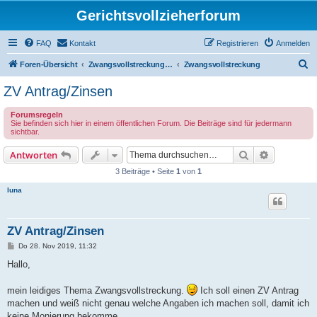
Gerichtsvollzieherforum
FAQ
Kontakt
Registrieren
Anmelden
S
Foren-Übersicht
Zwangsvollstreckung durch den Gerichtsvollzieher (öffentliche Foren!)
Zwangsvollstreckung
u
ZV Antrag/Zinsen
c
Forumsregeln
h
Sie befinden sich hier in einem öffentlichen Forum. Die Beiträge sind für jedermann
sichtbar.
e
Suche
Erweiterte
Antworten
3 Beiträge • Seite
1
von
1
luna
ZV Antrag/Zinsen
B
Do 28. Nov 2019, 11:32
e
i
Hallo,
t
r
a
mein leidiges Thema Zwangsvollstreckung.
Ich soll einen ZV Antrag
g
machen und weiß nicht genau welche Angaben ich machen soll, damit ich
keine Monierung bekomme.