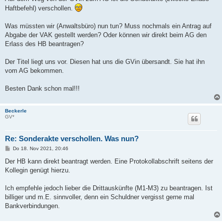
Haftbefehl) verschollen.
Was müssten wir (Anwaltsbüro) nun tun? Muss nochmals ein Antrag auf
Abgabe der VAK gestellt werden? Oder können wir direkt beim AG den
Erlass des HB beantragen?
Der Titel liegt uns vor. Diesen hat uns die GVin übersandt. Sie hat ihn
vom AG bekommen.
Besten Dank schon mal!!!
Beckerle
GV*
Re: Sonderakte verschollen. Was nun?
B
Do 18. Nov 2021, 20:46
e
i
Der HB kann direkt beantragt werden. Eine Protokollabschrift seitens der
t
Kollegin genügt hierzu.
r
a
g
Ich empfehle jedoch lieber die Drittauskünfte (M1-M3) zu beantragen. Ist
billiger und m.E. sinnvoller, denn ein Schuldner vergisst gerne mal
Bankverbindungen.