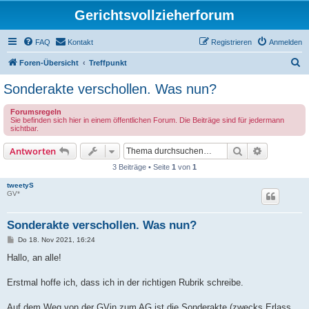
Gerichtsvollzieherforum
FAQ
Kontakt
Registrieren
Anmelden
S
Foren-Übersicht
Treffpunkt
u
Sonderakte verschollen. Was nun?
c
Forumsregeln
h
Sie befinden sich hier in einem öffentlichen Forum. Die Beiträge sind für jedermann
sichtbar.
e
Suche
Erweiterte
Antworten
3 Beiträge • Seite
1
von
1
tweetyS
GV*
Sonderakte verschollen. Was nun?
B
Do 18. Nov 2021, 16:24
e
i
Hallo, an alle!
t
r
a
Erstmal hoffe ich, dass ich in der richtigen Rubrik schreibe.
g
Auf dem Weg von der GVin zum AG ist die Sonderakte (zwecks Erlass