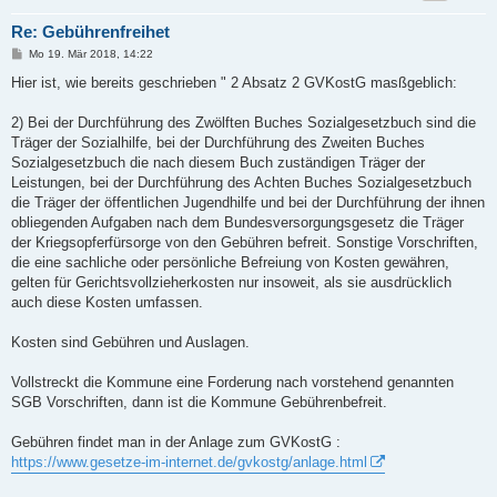
Re: Gebührenfreihet
B
Mo 19. Mär 2018, 14:22
e
i
Hier ist, wie bereits geschrieben " 2 Absatz 2 GVKostG masßgeblich:
t
r
a
2) Bei der Durchführung des Zwölften Buches Sozialgesetzbuch sind die
g
Träger der Sozialhilfe, bei der Durchführung des Zweiten Buches
Sozialgesetzbuch die nach diesem Buch zuständigen Träger der
Leistungen, bei der Durchführung des Achten Buches Sozialgesetzbuch
die Träger der öffentlichen Jugendhilfe und bei der Durchführung der ihnen
obliegenden Aufgaben nach dem Bundesversorgungsgesetz die Träger
der Kriegsopferfürsorge von den Gebühren befreit. Sonstige Vorschriften,
die eine sachliche oder persönliche Befreiung von Kosten gewähren,
gelten für Gerichtsvollzieherkosten nur insoweit, als sie ausdrücklich
auch diese Kosten umfassen.
Kosten sind Gebühren und Auslagen.
Vollstreckt die Kommune eine Forderung nach vorstehend genannten
SGB Vorschriften, dann ist die Kommune Gebührenbefreit.
Gebühren findet man in der Anlage zum GVKostG :
https://www.gesetze-im-internet.de/gvkostg/anlage.html