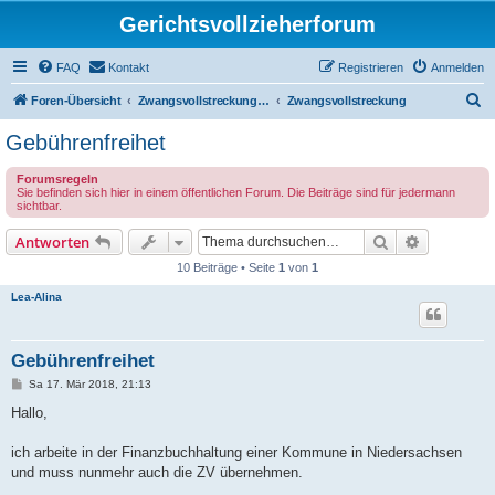
Gerichtsvollzieherforum
FAQ
Kontakt
Registrieren
Anmelden
S
Foren-Übersicht
Zwangsvollstreckung durch den Gerichtsvollzieher (öffentliche Foren!)
Zwangsvollstreckung
u
Gebührenfreihet
c
Forumsregeln
h
Sie befinden sich hier in einem öffentlichen Forum. Die Beiträge sind für jedermann
sichtbar.
e
Suche
Erweiterte
Antworten
10 Beiträge • Seite
1
von
1
Lea-Alina
Gebührenfreihet
B
Sa 17. Mär 2018, 21:13
e
i
Hallo,
t
r
a
ich arbeite in der Finanzbuchhaltung einer Kommune in Niedersachsen
g
und muss nunmehr auch die ZV übernehmen.