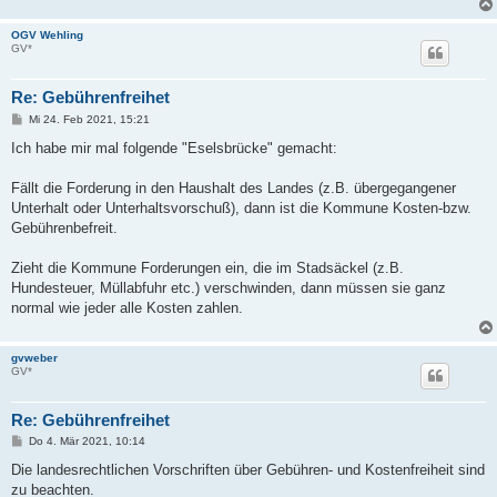
OGV Wehling
GV*
Re: Gebührenfreihet
B
Mi 24. Feb 2021, 15:21
e
i
Ich habe mir mal folgende "Eselsbrücke" gemacht:
t
r
a
Fällt die Forderung in den Haushalt des Landes (z.B. übergegangener
g
Unterhalt oder Unterhaltsvorschuß), dann ist die Kommune Kosten-bzw.
Gebührenbefreit.
Zieht die Kommune Forderungen ein, die im Stadsäckel (z.B.
Hundesteuer, Müllabfuhr etc.) verschwinden, dann müssen sie ganz
normal wie jeder alle Kosten zahlen.
gvweber
GV*
Re: Gebührenfreihet
B
Do 4. Mär 2021, 10:14
e
i
Die landesrechtlichen Vorschriften über Gebühren- und Kostenfreiheit sind
t
zu beachten.
r