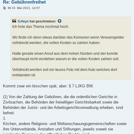
Re: Gebührenfreihet
B
Mi 10. Mär 2021, 14:57
e
i
t
S.Heyn
hat geschrieben:
r
a
Ich hole das Thema nochmal hoch.
g
Wo finde ich denn etwas darüber das Komunen wenn Verwarngelder
vollstreckt werden, die vollen Kosten zu zahlen haben.
Hatte gerade einen Anruf aus dem hohen Norden und der konnte
überhaupt nicht verstehen warum er die vollen Kosten zahlen soll.
Vollstreckt werden soll ein teures Foto mit dem Auto welches dort
entstanden ist.
Kommt zwar ein bisschen spät, aber: § 7 LJKG BW.
(1) Von der Zahlung der Gebühren, die die ordentlichen Gerichte in
Zivilsachen, die Behörden der freiwilligen Gerichtsbarkeit sowie die
Behörden der Justiz- und der Arbeitsgerichtsverwaltung erheben, sind
befreit:
1.
Kirchen, andere Religions- und Weltanschauungsgemeinschaften sowie
ihre Unterverbände, Anstalten und Stiftungen, jeweils soweit sie