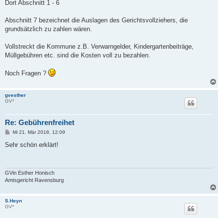
Dort Abschnitt 1 - 6
Abschnitt 7 bezeichnet die Auslagen des Gerichtsvollziehers, die
grundsätzlich zu zahlen wären.
Vollstreckt die Kommune z.B. Verwarngelder, Kindergartenbeiträge,
Müllgebühren etc. sind die Kosten voll zu bezahlen.
Noch Fragen ?
gvesther
GV*
Re: Gebührenfreihet
B
Mi 21. Mär 2018, 12:09
e
i
Sehr schön erklärt!
t
r
a
g
GVin Esther Honisch
Amtsgericht Ravensburg
S.Heyn
GV*