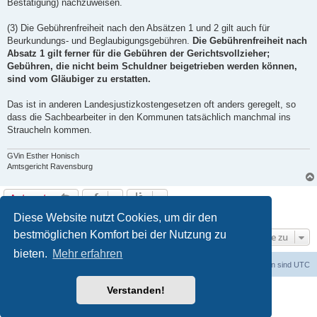
Bestätigung) nachzuweisen.
(3) Die Gebührenfreiheit nach den Absätzen 1 und 2 gilt auch für
Beurkundungs- und Beglaubigungsgebühren.
Die Gebührenfreiheit nach
Absatz 1 gilt ferner für die Gebühren der Gerichtsvollzieher;
Gebühren, die nicht beim Schuldner beigetrieben werden können,
sind vom Gläubiger zu erstatten.
Das ist in anderen Landesjustizkostengesetzen oft anders geregelt, so
dass die Sachbearbeiter in den Kommunen tatsächlich manchmal ins
Straucheln kommen.
GVin Esther Honisch
Amtsgericht Ravensburg
Antworten
10 Beiträge • Seite
1
von
1
Diese Website nutzt Cookies, um dir den
bestmöglichen Komfort bei der Nutzung zu
Gehe zu
bieten.
Mehr erfahren
Foren-Übersicht
Alle Zeiten sind
UTC
Verstanden!
Powered by
phpBB
® Forum Software © phpBB Limited
Deutsche Übersetzung durch
phpBB.de
Datenschutz
|
Nutzungsbedingungen