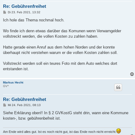
Re: Gebührenfreihet
B
Di 23. Feb 2021, 13:32
e
i
Ich hole das Thema nochmal hoch.
t
r
a
Wo finde ich denn etwas darüber das Komunen wenn Verwarngelder
g
vollstreckt werden, die vollen Kosten zu zahlen haben.
Hatte gerade einen Anruf aus dem hohen Norden und der konnte
überhaupt nicht verstehen warum er die vollen Kosten zahlen soll.
Vollstreckt werden soll ein teures Foto mit dem Auto welches dort
entstanden ist.
Markus Hecht
GV*
Re: Gebührenfreihet
B
Mi 24. Feb 2021, 08:13
e
i
Siehe Erklärung oben!! In § 2 GVKostG steht drin, wann eine Kommune
t
kosten-, bzw. gebührenbefreit ist.
r
a
g
Am Ende wird alles gut. Ist es noch nicht gut, ist das Ende noch nicht erreicht.