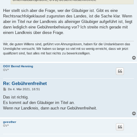
Hier stellt sich aber die Frage, wer der Gläubiger ist. Gibt es eine
Rechtsnachfolgeklausel zugunsten des Landes, ist die Sache klar. Wenn
aber im Titel nur der Landkreis als alleiniger Gläubiger aufgeführt ist, liegt
dann lediglich eine Gebührenbefreiung vor? Ich streite mich gerade mit
einem Landkreis über diese Frage.
Wir, die guten Willens sind, geführt von Ahnungslosen, haben für die Undankbaren das
Unmögliche versucht. Wir haben so lange so viel mit so wenig erreicht, dass wir jetzt
qualifiziert sind, fast alles mit fast nichts zu bewerkstelligen.
OGV Bernd Henning
GV*
Re: Gebührenfreihet
B
Do 4. Mär 2021, 16:51
e
i
Das ist richtig.
t
Es kommt auf den Gläubiger im Titel an.
r
a
Wenn nur Landkreis, dann auch nur Gebührenfreiheit.
g
gvesther
GV*