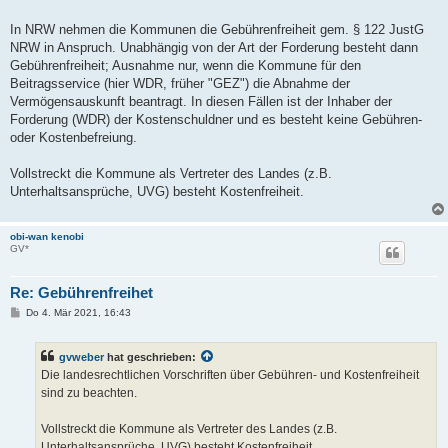
a
g
In NRW nehmen die Kommunen die Gebührenfreiheit gem. § 122 JustG
NRW in Anspruch. Unabhängig von der Art der Forderung besteht dann
Gebührenfreiheit; Ausnahme nur, wenn die Kommune für den
Beitragsservice (hier WDR, früher "GEZ") die Abnahme der
Vermögensauskunft beantragt. In diesen Fällen ist der Inhaber der
Forderung (WDR) der Kostenschuldner und es besteht keine Gebühren-
oder Kostenbefreiung.
Vollstreckt die Kommune als Vertreter des Landes (z.B.
Unterhaltsansprüche, UVG) besteht Kostenfreiheit.
obi-wan kenobi
GV*
Re: Gebührenfreihet
B
Do 4. Mär 2021, 16:43
e
i
t
gvweber
hat geschrieben:
r
a
Die landesrechtlichen Vorschriften über Gebühren- und Kostenfreiheit
g
sind zu beachten.
Vollstreckt die Kommune als Vertreter des Landes (z.B.
Unterhaltsansprüche, UVG) besteht Kostenfreiheit.