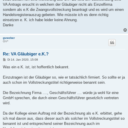
VA Antrags ersucht in welchem der Gläubiger nicht als Einzelfirma
sondern als e.K die Zwangsvollstreckung beantragt und es wird um einen
Handelsregisterauszug gebeten. Wie müsste ich es denn richtig
einsetzen e. K. ich habe leider keine Ahnung.
Danke
gvweber
GV*
Re: VA Gläubiger e.K.?
B
Di 14. Jan 2020, 15:08
e
i
Was ein e.K. ist, ist hoffentlich bekannt.
t
r
a
Einzutragen ist der Gläubiger so, wie er tatsächlich firmiert. So sollte er ja
g
auch schon im Vollstreckungstitel richtigerweise benannt sein.
Die Bezeichnung Firma ...., Geschäftsführer .... würde ja wohl für eine
GmbH sprechen, die durch einen Geschäftsführer gesetzlich vertreten
wird.
Da der Kollege einen Auftrag mit der Bezeichnung als e.K. erbittet, gehe
ich mal davon aus, dass dieser auch als solcher im Vollstreckungstitel so
benannt ist und entsprechend seiner Bezeichnung auch im