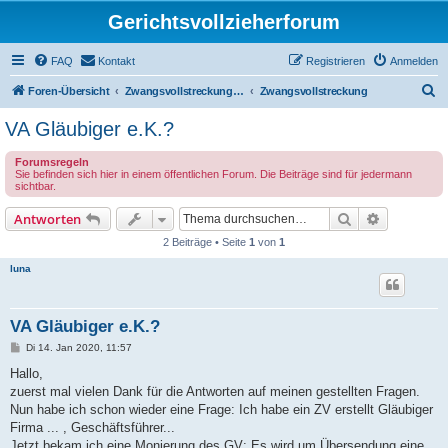
Gerichtsvollzieherforum
FAQ
Kontakt
Registrieren
Anmelden
S
Foren-Übersicht
Zwangsvollstreckung durch den Gerichtsvollzieher (öffentliche Foren!)
Zwangsvollstreckung
u
VA Gläubiger e.K.?
c
Forumsregeln
h
Sie befinden sich hier in einem öffentlichen Forum. Die Beiträge sind für jedermann
sichtbar.
e
Suche
Erweiterte
Antworten
2 Beiträge • Seite
1
von
1
luna
VA Gläubiger e.K.?
B
Di 14. Jan 2020, 11:57
e
i
Hallo,
t
zuerst mal vielen Dank für die Antworten auf meinen gestellten Fragen.
r
a
Nun habe ich schon wieder eine Frage: Ich habe ein ZV erstellt Gläubiger
g
Firma ... , Geschäftsführer...
Jetzt bekam ich eine Monierung des GV: Es wird um Übersendung eine