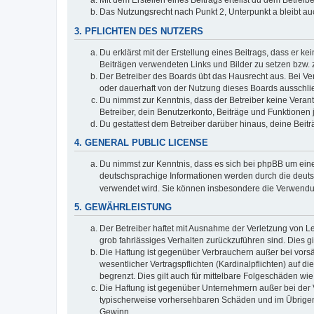
Mit dem Erstellen eines Beitrags erteilst du dem Betrei
Das Nutzungsrecht nach Punkt 2, Unterpunkt a bleibt 
3. PFLICHTEN DES NUTZERS
Du erklärst mit der Erstellung eines Beitrags, dass er ke
Beiträgen verwendeten Links und Bilder zu setzen bzw.
Der Betreiber des Boards übt das Hausrecht aus. Bei V
oder dauerhaft von der Nutzung dieses Boards ausschlie
Du nimmst zur Kenntnis, dass der Betreiber keine Verantw
Betreiber, dein Benutzerkonto, Beiträge und Funktionen 
Du gestattest dem Betreiber darüber hinaus, deine Beit
4. GENERAL PUBLIC LICENSE
Du nimmst zur Kenntnis, dass es sich bei phpBB um eine
deutschsprachige Informationen werden durch die deu
verwendet wird. Sie können insbesondere die Verwendun
5. GEWÄHRLEISTUNG
Der Betreiber haftet mit Ausnahme der Verletzung von Le
grob fahrlässiges Verhalten zurückzuführen sind. Dies 
Die Haftung ist gegenüber Verbrauchern außer bei vors
wesentlicher Vertragspflichten (Kardinalpflichten) auf
begrenzt. Dies gilt auch für mittelbare Folgeschäden 
Die Haftung ist gegenüber Unternehmern außer bei der V
typischerweise vorhersehbaren Schäden und im Übrigen 
Gewinn.