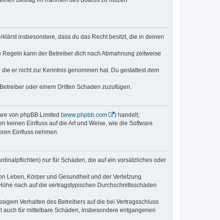
, deinen Beitrag im Rahmen des Boards zu nutzen.
erklärst insbesondere, dass du das Recht besitzt, die in deinen
n Regeln kann der Betreiber dich nach Abmahnung zeitweise
er die er nicht zur Kenntnis genommen hat. Du gestattest dem
 Betreiber oder einem Dritten Schaden zuzufügen.
ware von phpBB Limited (
www.phpbb.com
) handelt;
n keinen Einfluss auf die Art und Weise, wie die Software
oren Einfluss nehmen.
inalpflichten) nur für Schäden, die auf ein vorsätzliches oder
von Leben, Körper und Gesundheit und der Verletzung
r Höhe nach auf die vertragstypischen Durchschnittsschäden
sigem Verhalten des Betreibers auf die bei Vertragsschluss
lt auch für mittelbare Schäden, insbesondere entgangenen