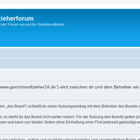
zieherforum
.de / Forum von und für Gerichtsvollzieher
n
://www.gerichtsvollzieher24.de“) wird zwischen dir und dem Betreiber e
nden „das Board“) schließt du einen Nutzungsvertrag mit dem Betreiber des Boards a
 so darfst du das Board nicht weiter nutzen. Für die Nutzung des Boards gelten jew
sen und kann von beiden Seiten ohne Einhaltung einer Frist jederzeit gekündigt w