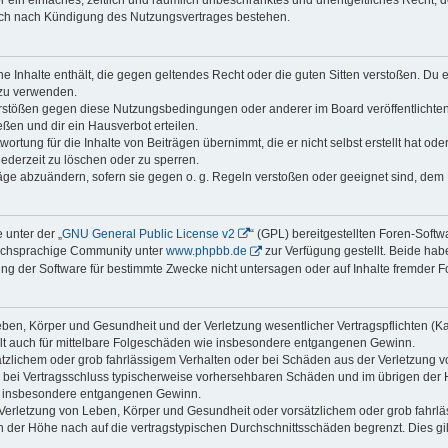
ber ein einfaches, zeitlich und räumlich unbeschränktes und unentgeltliches Recht
auch nach Kündigung des Nutzungsvertrages bestehen.
ine Inhalte enthält, die gegen geltendes Recht oder die guten Sitten verstoßen. Du 
 zu verwenden.
erstößen gegen diese Nutzungsbedingungen oder anderer im Board veröffentlichte
ßen und dir ein Hausverbot erteilen.
ortung für die Inhalte von Beiträgen übernimmt, die er nicht selbst erstellt hat od
jederzeit zu löschen oder zu sperren.
räge abzuändern, sofern sie gegen o. g. Regeln verstoßen oder geeignet sind, dem
 unter der „
GNU General Public License v2
“ (GPL) bereitgestellten Foren-Soft
tschsprachige Community unter
www.phpbb.de
zur Verfügung gestellt. Beide habe
g der Software für bestimmte Zwecke nicht untersagen oder auf Inhalte fremder F
ben, Körper und Gesundheit und der Verletzung wesentlicher Vertragspflichten (Kard
gilt auch für mittelbare Folgeschäden wie insbesondere entgangenen Gewinn.
ätzlichem oder grob fahrlässigem Verhalten oder bei Schäden aus der Verletzung 
 die bei Vertragsschluss typischerweise vorhersehbaren Schäden und im übrigen de
wie insbesondere entgangenen Gewinn.
erletzung von Leben, Körper und Gesundheit oder vorsätzlichem oder grob fahrläs
der Höhe nach auf die vertragstypischen Durchschnittsschäden begrenzt. Dies gi