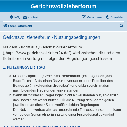
Gerichtsvollzieherforum
FAQ
Kontakt
Registrieren
Anmelden
S
Foren-Übersicht
u
Gerichtsvollzieherforum - Nutzungsbedingungen
c
h
Mit dem Zugriff auf „Gerichtsvollzieherforum“
(„https://www.gerichtsvollzieher24.de“) wird zwischen dir und dem
e
Betreiber ein Vertrag mit folgenden Regelungen geschlossen:
1. NUTZUNGSVERTRAG
Mit dem Zugriff auf „Gerichtsvollzieherforum“ (im Folgenden „das
Board“) schließt du einen Nutzungsvertrag mit dem Betreiber des
Boards ab (im Folgenden „Betreiber“) und erklärst dich mit den
nachfolgenden Regelungen einverstanden.
Wenn du mit diesen Regelungen nicht einverstanden bist, so darfst du
das Board nicht weiter nutzen. Für die Nutzung des Boards gelten
jeweils die an dieser Stelle veröffentlichten Regelungen.
Der Nutzungsvertrag wird auf unbestimmte Zeit geschlossen und kann
von beiden Seiten ohne Einhaltung einer Frist jederzeit gekündigt
werden.