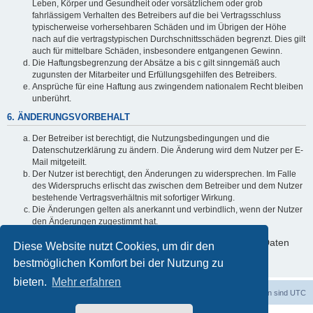
Leben, Körper und Gesundheit oder vorsätzlichem oder grob
fahrlässigem Verhalten des Betreibers auf die bei Vertragsschluss
typischerweise vorhersehbaren Schäden und im Übrigen der Höhe
nach auf die vertragstypischen Durchschnittsschäden begrenzt. Dies gilt
auch für mittelbare Schäden, insbesondere entgangenen Gewinn.
Die Haftungsbegrenzung der Absätze a bis c gilt sinngemäß auch
zugunsten der Mitarbeiter und Erfüllungsgehilfen des Betreibers.
Ansprüche für eine Haftung aus zwingendem nationalem Recht bleiben
unberührt.
6. ÄNDERUNGSVORBEHALT
Der Betreiber ist berechtigt, die Nutzungsbedingungen und die
Datenschutzerklärung zu ändern. Die Änderung wird dem Nutzer per E-
Mail mitgeteilt.
Der Nutzer ist berechtigt, den Änderungen zu widersprechen. Im Falle
des Widerspruchs erlischt das zwischen dem Betreiber und dem Nutzer
bestehende Vertragsverhältnis mit sofortiger Wirkung.
Die Änderungen gelten als anerkannt und verbindlich, wenn der Nutzer
den Änderungen zugestimmt hat.
Informationen über den Umgang mit deinen persönlichen Daten
Diese Website nutzt Cookies, um dir den
sind in der Datenschutzerklärung enthalten.
bestmöglichen Komfort bei der Nutzung zu
bieten.
Mehr erfahren
Foren-Übersicht
Alle Zeiten sind
UTC