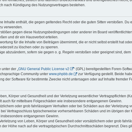
ber ein einfaches, zeitlich und räumlich unbeschränktes und unentgeltliches Recht
auch nach Kündigung des Nutzungsvertrages bestehen.
ine Inhalte enthält, die gegen geltendes Recht oder die guten Sitten verstoßen. Du 
 zu verwenden.
erstößen gegen diese Nutzungsbedingungen oder anderer im Board veröffentlichte
ßen und dir ein Hausverbot erteilen.
ortung für die Inhalte von Beiträgen übernimmt, die er nicht selbst erstellt hat od
jederzeit zu löschen oder zu sperren.
räge abzuändern, sofern sie gegen o. g. Regeln verstoßen oder geeignet sind, dem
 unter der „
GNU General Public License v2
“ (GPL) bereitgestellten Foren-Soft
tschsprachige Community unter
www.phpbb.de
zur Verfügung gestellt. Beide habe
g der Software für bestimmte Zwecke nicht untersagen oder auf Inhalte fremder F
ben, Körper und Gesundheit und der Verletzung wesentlicher Vertragspflichten (Kard
gilt auch für mittelbare Folgeschäden wie insbesondere entgangenen Gewinn.
ätzlichem oder grob fahrlässigem Verhalten oder bei Schäden aus der Verletzung 
 die bei Vertragsschluss typischerweise vorhersehbaren Schäden und im übrigen de
wie insbesondere entgangenen Gewinn.
erletzung von Leben, Körper und Gesundheit oder vorsätzlichem oder grob fahrläs
der Höhe nach auf die vertragstypischen Durchschnittsschäden begrenzt. Dies gi