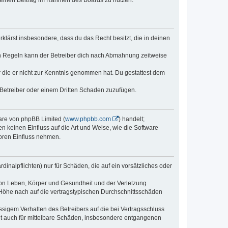
, deinen Beitrag im Rahmen des Boards zu nutzen.
erklärst insbesondere, dass du das Recht besitzt, die in deinen
n Regeln kann der Betreiber dich nach Abmahnung zeitweise
er die er nicht zur Kenntnis genommen hat. Du gestattest dem
 Betreiber oder einem Dritten Schaden zuzufügen.
ware von phpBB Limited (
www.phpbb.com
) handelt;
n keinen Einfluss auf die Art und Weise, wie die Software
oren Einfluss nehmen.
inalpflichten) nur für Schäden, die auf ein vorsätzliches oder
von Leben, Körper und Gesundheit und der Verletzung
r Höhe nach auf die vertragstypischen Durchschnittsschäden
sigem Verhalten des Betreibers auf die bei Vertragsschluss
lt auch für mittelbare Schäden, insbesondere entgangenen