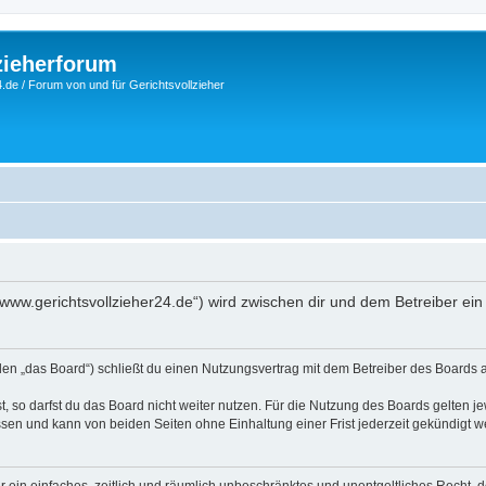
zieherforum
.de / Forum von und für Gerichtsvollzieher
n
://www.gerichtsvollzieher24.de“) wird zwischen dir und dem Betreiber e
nden „das Board“) schließt du einen Nutzungsvertrag mit dem Betreiber des Boards a
 so darfst du das Board nicht weiter nutzen. Für die Nutzung des Boards gelten jew
sen und kann von beiden Seiten ohne Einhaltung einer Frist jederzeit gekündigt w