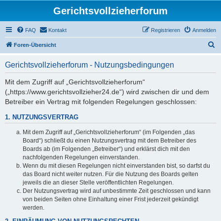
Gerichtsvollzieherforum
FAQ
Kontakt
Registrieren
Anmelden
S
Foren-Übersicht
u
Gerichtsvollzieherforum - Nutzungsbedingungen
c
h
Mit dem Zugriff auf „Gerichtsvollzieherforum“
(„https://www.gerichtsvollzieher24.de“) wird zwischen dir und dem
e
Betreiber ein Vertrag mit folgenden Regelungen geschlossen:
1. NUTZUNGSVERTRAG
Mit dem Zugriff auf „Gerichtsvollzieherforum“ (im Folgenden „das
Board“) schließt du einen Nutzungsvertrag mit dem Betreiber des
Boards ab (im Folgenden „Betreiber“) und erklärst dich mit den
nachfolgenden Regelungen einverstanden.
Wenn du mit diesen Regelungen nicht einverstanden bist, so darfst du
das Board nicht weiter nutzen. Für die Nutzung des Boards gelten
jeweils die an dieser Stelle veröffentlichten Regelungen.
Der Nutzungsvertrag wird auf unbestimmte Zeit geschlossen und kann
von beiden Seiten ohne Einhaltung einer Frist jederzeit gekündigt
werden.