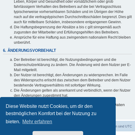
Leben, Körper und Gesundheit oder vorsätzlichem oder grob
fahrlässigem Verhalten des Betreibers auf die bei Vertragsschluss
typischerweise vorhersehbaren Schäden und im Übrigen der Höhe
nach auf die vertragstypischen Durchschnittsschäden begrenzt. Dies gilt
auch für mittelbare Schäden, insbesondere entgangenen Gewinn.
Die Haftungsbegrenzung der Absätze a bis c gilt sinngemäß auch
zugunsten der Mitarbeiter und Erfüllungsgehilfen des Betreibers.
Ansprüche für eine Haftung aus zwingendem nationalem Recht bleiben
unberührt.
6. ÄNDERUNGSVORBEHALT
Der Betreiber ist berechtigt, die Nutzungsbedingungen und die
Datenschutzerklärung zu ändern. Die Änderung wird dem Nutzer per E-
Mail mitgeteilt.
Der Nutzer ist berechtigt, den Änderungen zu widersprechen. Im Falle
des Widerspruchs erlischt das zwischen dem Betreiber und dem Nutzer
bestehende Vertragsverhältnis mit sofortiger Wirkung.
Die Änderungen gelten als anerkannt und verbindlich, wenn der Nutzer
den Änderungen zugestimmt hat.
Informationen über den Umgang mit deinen persönlichen Daten
Diese Website nutzt Cookies, um dir den
sind in der Datenschutzerklärung enthalten.
bestmöglichen Komfort bei der Nutzung zu
bieten.
Mehr erfahren
Foren-Übersicht
Alle Zeiten sind
UTC