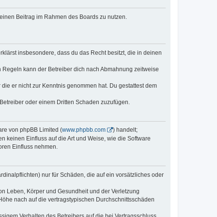
, deinen Beitrag im Rahmen des Boards zu nutzen.
erklärst insbesondere, dass du das Recht besitzt, die in deinen
n Regeln kann der Betreiber dich nach Abmahnung zeitweise
er die er nicht zur Kenntnis genommen hat. Du gestattest dem
 Betreiber oder einem Dritten Schaden zuzufügen.
ware von phpBB Limited (
www.phpbb.com
) handelt;
n keinen Einfluss auf die Art und Weise, wie die Software
oren Einfluss nehmen.
inalpflichten) nur für Schäden, die auf ein vorsätzliches oder
von Leben, Körper und Gesundheit und der Verletzung
r Höhe nach auf die vertragstypischen Durchschnittsschäden
sigem Verhalten des Betreibers auf die bei Vertragsschluss