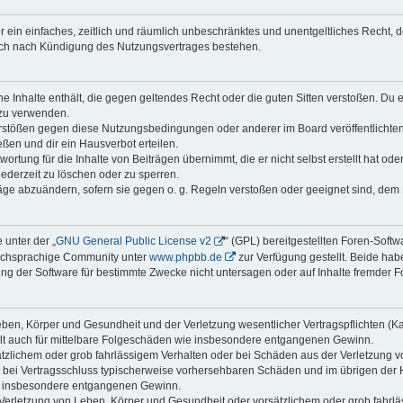
ber ein einfaches, zeitlich und räumlich unbeschränktes und unentgeltliches Recht
auch nach Kündigung des Nutzungsvertrages bestehen.
ine Inhalte enthält, die gegen geltendes Recht oder die guten Sitten verstoßen. Du 
 zu verwenden.
erstößen gegen diese Nutzungsbedingungen oder anderer im Board veröffentlichte
ßen und dir ein Hausverbot erteilen.
ortung für die Inhalte von Beiträgen übernimmt, die er nicht selbst erstellt hat od
jederzeit zu löschen oder zu sperren.
räge abzuändern, sofern sie gegen o. g. Regeln verstoßen oder geeignet sind, dem
 unter der „
GNU General Public License v2
“ (GPL) bereitgestellten Foren-Soft
tschsprachige Community unter
www.phpbb.de
zur Verfügung gestellt. Beide habe
g der Software für bestimmte Zwecke nicht untersagen oder auf Inhalte fremder F
ben, Körper und Gesundheit und der Verletzung wesentlicher Vertragspflichten (Kard
gilt auch für mittelbare Folgeschäden wie insbesondere entgangenen Gewinn.
ätzlichem oder grob fahrlässigem Verhalten oder bei Schäden aus der Verletzung 
 die bei Vertragsschluss typischerweise vorhersehbaren Schäden und im übrigen de
wie insbesondere entgangenen Gewinn.
erletzung von Leben, Körper und Gesundheit oder vorsätzlichem oder grob fahrläs