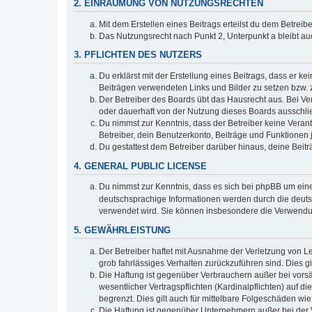
2. EINRÄUMUNG VON NUTZUNGSRECHTEN
Mit dem Erstellen eines Beitrags erteilst du dem Betrei
Das Nutzungsrecht nach Punkt 2, Unterpunkt a bleibt 
3. PFLICHTEN DES NUTZERS
Du erklärst mit der Erstellung eines Beitrags, dass er ke
Beiträgen verwendeten Links und Bilder zu setzen bzw.
Der Betreiber des Boards übt das Hausrecht aus. Bei V
oder dauerhaft von der Nutzung dieses Boards ausschlie
Du nimmst zur Kenntnis, dass der Betreiber keine Verantw
Betreiber, dein Benutzerkonto, Beiträge und Funktionen 
Du gestattest dem Betreiber darüber hinaus, deine Beit
4. GENERAL PUBLIC LICENSE
Du nimmst zur Kenntnis, dass es sich bei phpBB um eine
deutschsprachige Informationen werden durch die deu
verwendet wird. Sie können insbesondere die Verwendun
5. GEWÄHRLEISTUNG
Der Betreiber haftet mit Ausnahme der Verletzung von Le
grob fahrlässiges Verhalten zurückzuführen sind. Dies 
Die Haftung ist gegenüber Verbrauchern außer bei vors
wesentlicher Vertragspflichten (Kardinalpflichten) auf
begrenzt. Dies gilt auch für mittelbare Folgeschäden 
Die Haftung ist gegenüber Unternehmern außer bei der V