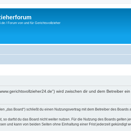
zieherforum
.de / Forum von und für Gerichtsvollzieher
://www.gerichtsvollzieher24.de“) wird zwischen dir und dem Betreiber e
nden „das Board“) schließt du einen Nutzungsvertrag mit dem Betreiber des Boards a
 so darfst du das Board nicht weiter nutzen. Für die Nutzung des Boards gelten jew
sen und kann von beiden Seiten ohne Einhaltung einer Frist jederzeit gekündigt w