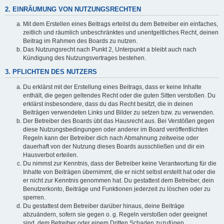
2. EINRÄUMUNG VON NUTZUNGSRECHTEN
Mit dem Erstellen eines Beitrags erteilst du dem Betreiber ein einfaches,
zeitlich und räumlich unbeschränktes und unentgeltliches Recht, deinen
Beitrag im Rahmen des Boards zu nutzen.
Das Nutzungsrecht nach Punkt 2, Unterpunkt a bleibt auch nach
Kündigung des Nutzungsvertrages bestehen.
3. PFLICHTEN DES NUTZERS
Du erklärst mit der Erstellung eines Beitrags, dass er keine Inhalte
enthält, die gegen geltendes Recht oder die guten Sitten verstoßen. Du
erklärst insbesondere, dass du das Recht besitzt, die in deinen
Beiträgen verwendeten Links und Bilder zu setzen bzw. zu verwenden.
Der Betreiber des Boards übt das Hausrecht aus. Bei Verstößen gegen
diese Nutzungsbedingungen oder anderer im Board veröffentlichten
Regeln kann der Betreiber dich nach Abmahnung zeitweise oder
dauerhaft von der Nutzung dieses Boards ausschließen und dir ein
Hausverbot erteilen.
Du nimmst zur Kenntnis, dass der Betreiber keine Verantwortung für die
Inhalte von Beiträgen übernimmt, die er nicht selbst erstellt hat oder die
er nicht zur Kenntnis genommen hat. Du gestattest dem Betreiber, dein
Benutzerkonto, Beiträge und Funktionen jederzeit zu löschen oder zu
sperren.
Du gestattest dem Betreiber darüber hinaus, deine Beiträge
abzuändern, sofern sie gegen o. g. Regeln verstoßen oder geeignet
sind, dem Betreiber oder einem Dritten Schaden zuzufügen.