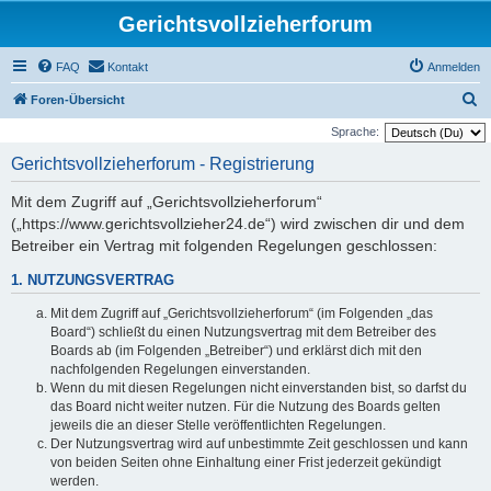
Gerichtsvollzieherforum
FAQ
Kontakt
Anmelden
S
Foren-Übersicht
u
Sprache:
c
Gerichtsvollzieherforum - Registrierung
h
Mit dem Zugriff auf „Gerichtsvollzieherforum“
e
(„https://www.gerichtsvollzieher24.de“) wird zwischen dir und dem
Betreiber ein Vertrag mit folgenden Regelungen geschlossen:
1. NUTZUNGSVERTRAG
Mit dem Zugriff auf „Gerichtsvollzieherforum“ (im Folgenden „das
Board“) schließt du einen Nutzungsvertrag mit dem Betreiber des
Boards ab (im Folgenden „Betreiber“) und erklärst dich mit den
nachfolgenden Regelungen einverstanden.
Wenn du mit diesen Regelungen nicht einverstanden bist, so darfst du
das Board nicht weiter nutzen. Für die Nutzung des Boards gelten
jeweils die an dieser Stelle veröffentlichten Regelungen.
Der Nutzungsvertrag wird auf unbestimmte Zeit geschlossen und kann
von beiden Seiten ohne Einhaltung einer Frist jederzeit gekündigt
werden.