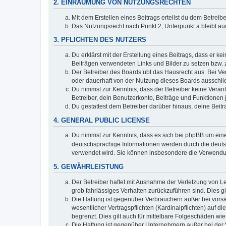
2. EINRÄUMUNG VON NUTZUNGSRECHTEN
Mit dem Erstellen eines Beitrags erteilst du dem Betrei
Das Nutzungsrecht nach Punkt 2, Unterpunkt a bleibt 
3. PFLICHTEN DES NUTZERS
Du erklärst mit der Erstellung eines Beitrags, dass er ke
Beiträgen verwendeten Links und Bilder zu setzen bzw.
Der Betreiber des Boards übt das Hausrecht aus. Bei V
oder dauerhaft von der Nutzung dieses Boards ausschlie
Du nimmst zur Kenntnis, dass der Betreiber keine Verantw
Betreiber, dein Benutzerkonto, Beiträge und Funktionen 
Du gestattest dem Betreiber darüber hinaus, deine Beit
4. GENERAL PUBLIC LICENSE
Du nimmst zur Kenntnis, dass es sich bei phpBB um eine
deutschsprachige Informationen werden durch die deu
verwendet wird. Sie können insbesondere die Verwendun
5. GEWÄHRLEISTUNG
Der Betreiber haftet mit Ausnahme der Verletzung von Le
grob fahrlässiges Verhalten zurückzuführen sind. Dies 
Die Haftung ist gegenüber Verbrauchern außer bei vors
wesentlicher Vertragspflichten (Kardinalpflichten) auf
begrenzt. Dies gilt auch für mittelbare Folgeschäden 
Die Haftung ist gegenüber Unternehmern außer bei der V