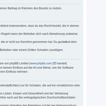
, deinen Beitrag im Rahmen des Boards zu nutzen.
erklärst insbesondere, dass du das Recht besitzt, die in deinen
n Regeln kann der Betreiber dich nach Abmahnung zeitweise
er die er nicht zur Kenntnis genommen hat. Du gestattest dem
 Betreiber oder einem Dritten Schaden zuzufügen.
ware von phpBB Limited (
www.phpbb.com
) handelt;
n keinen Einfluss auf die Art und Weise, wie die Software
oren Einfluss nehmen.
inalpflichten) nur für Schäden, die auf ein vorsätzliches oder
von Leben, Körper und Gesundheit und der Verletzung
r Höhe nach auf die vertragstypischen Durchschnittsschäden
sigem Verhalten des Betreibers auf die bei Vertragsschluss