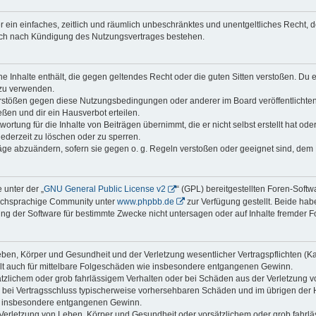
ber ein einfaches, zeitlich und räumlich unbeschränktes und unentgeltliches Recht
auch nach Kündigung des Nutzungsvertrages bestehen.
ine Inhalte enthält, die gegen geltendes Recht oder die guten Sitten verstoßen. Du 
 zu verwenden.
erstößen gegen diese Nutzungsbedingungen oder anderer im Board veröffentlichte
ßen und dir ein Hausverbot erteilen.
ortung für die Inhalte von Beiträgen übernimmt, die er nicht selbst erstellt hat od
jederzeit zu löschen oder zu sperren.
räge abzuändern, sofern sie gegen o. g. Regeln verstoßen oder geeignet sind, dem
 unter der „
GNU General Public License v2
“ (GPL) bereitgestellten Foren-Soft
tschsprachige Community unter
www.phpbb.de
zur Verfügung gestellt. Beide habe
g der Software für bestimmte Zwecke nicht untersagen oder auf Inhalte fremder F
ben, Körper und Gesundheit und der Verletzung wesentlicher Vertragspflichten (Kard
gilt auch für mittelbare Folgeschäden wie insbesondere entgangenen Gewinn.
ätzlichem oder grob fahrlässigem Verhalten oder bei Schäden aus der Verletzung 
 die bei Vertragsschluss typischerweise vorhersehbaren Schäden und im übrigen de
wie insbesondere entgangenen Gewinn.
erletzung von Leben, Körper und Gesundheit oder vorsätzlichem oder grob fahrläs