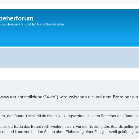
zieherforum
.de / Forum von und für Gerichtsvollzieher
://www.gerichtsvollzieher24.de“) wird zwischen dir und dem Betreiber e
nden „das Board“) schließt du einen Nutzungsvertrag mit dem Betreiber des Boards a
 so darfst du das Board nicht weiter nutzen. Für die Nutzung des Boards gelten jew
sen und kann von beiden Seiten ohne Einhaltung einer Frist jederzeit gekündigt w