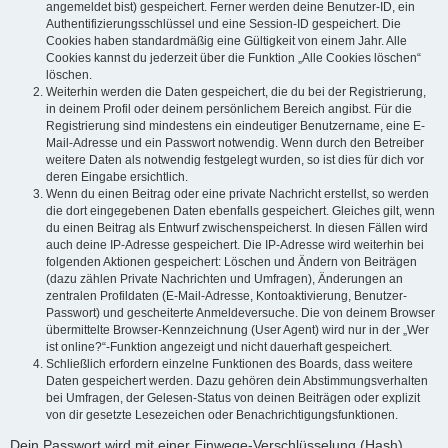
angemeldet bist) gespeichert. Ferner werden deine Benutzer-ID, ein
Authentifizierungsschlüssel und eine Session-ID gespeichert. Die
Cookies haben standardmäßig eine Gültigkeit von einem Jahr. Alle
Cookies kannst du jederzeit über die Funktion „Alle Cookies löschen“
löschen.
Weiterhin werden die Daten gespeichert, die du bei der Registrierung,
in deinem Profil oder deinem persönlichem Bereich angibst. Für die
Registrierung sind mindestens ein eindeutiger Benutzername, eine E-
Mail-Adresse und ein Passwort notwendig. Wenn durch den Betreiber
weitere Daten als notwendig festgelegt wurden, so ist dies für dich vor
deren Eingabe ersichtlich.
Wenn du einen Beitrag oder eine private Nachricht erstellst, so werden
die dort eingegebenen Daten ebenfalls gespeichert. Gleiches gilt, wenn
du einen Beitrag als Entwurf zwischenspeicherst. In diesen Fällen wird
auch deine IP-Adresse gespeichert. Die IP-Adresse wird weiterhin bei
folgenden Aktionen gespeichert: Löschen und Ändern von Beiträgen
(dazu zählen Private Nachrichten und Umfragen), Änderungen an
zentralen Profildaten (E-Mail-Adresse, Kontoaktivierung, Benutzer-
Passwort) und gescheiterte Anmeldeversuche. Die von deinem Browser
übermittelte Browser-Kennzeichnung (User Agent) wird nur in der „Wer
ist online?“-Funktion angezeigt und nicht dauerhaft gespeichert.
Schließlich erfordern einzelne Funktionen des Boards, dass weitere
Daten gespeichert werden. Dazu gehören dein Abstimmungsverhalten
bei Umfragen, der Gelesen-Status von deinen Beiträgen oder explizit
von dir gesetzte Lesezeichen oder Benachrichtigungsfunktionen.
Dein Passwort wird mit einer Einwege-Verschlüsselung (Hash)