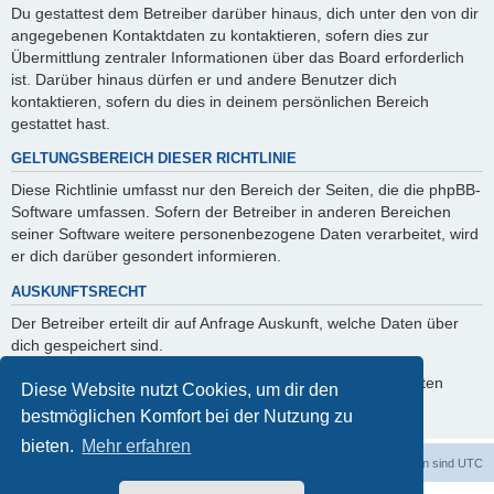
Du gestattest dem Betreiber darüber hinaus, dich unter den von dir
angegebenen Kontaktdaten zu kontaktieren, sofern dies zur
Übermittlung zentraler Informationen über das Board erforderlich
ist. Darüber hinaus dürfen er und andere Benutzer dich
kontaktieren, sofern du dies in deinem persönlichen Bereich
gestattet hast.
GELTUNGSBEREICH DIESER RICHTLINIE
Diese Richtlinie umfasst nur den Bereich der Seiten, die die phpBB-
Software umfassen. Sofern der Betreiber in anderen Bereichen
seiner Software weitere personenbezogene Daten verarbeitet, wird
er dich darüber gesondert informieren.
AUSKUNFTSRECHT
Der Betreiber erteilt dir auf Anfrage Auskunft, welche Daten über
dich gespeichert sind.
Du kannst jederzeit die Löschung bzw. Sperrung deiner Daten
Diese Website nutzt Cookies, um dir den
verlangen. Kontaktiere hierzu bitte den Betreiber.
bestmöglichen Komfort bei der Nutzung zu
bieten.
Mehr erfahren
Foren-Übersicht
Alle Zeiten sind
UTC