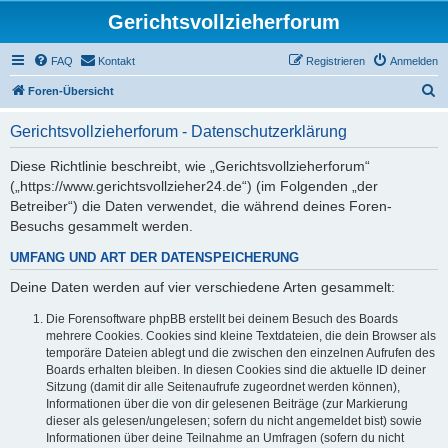
Gerichtsvollzieherforum
FAQ
Kontakt
Registrieren
Anmelden
S
Foren-Übersicht
u
Gerichtsvollzieherforum - Datenschutzerklärung
c
h
Diese Richtlinie beschreibt, wie „Gerichtsvollzieherforum“
(„https://www.gerichtsvollzieher24.de“) (im Folgenden „der
e
Betreiber“) die Daten verwendet, die während deines Foren-
Besuchs gesammelt werden.
UMFANG UND ART DER DATENSPEICHERUNG
Deine Daten werden auf vier verschiedene Arten gesammelt:
Die Forensoftware phpBB erstellt bei deinem Besuch des Boards
mehrere Cookies. Cookies sind kleine Textdateien, die dein Browser als
temporäre Dateien ablegt und die zwischen den einzelnen Aufrufen des
Boards erhalten bleiben. In diesen Cookies sind die aktuelle ID deiner
Sitzung (damit dir alle Seitenaufrufe zugeordnet werden können),
Informationen über die von dir gelesenen Beiträge (zur Markierung
dieser als gelesen/ungelesen; sofern du nicht angemeldet bist) sowie
Informationen über deine Teilnahme an Umfragen (sofern du nicht