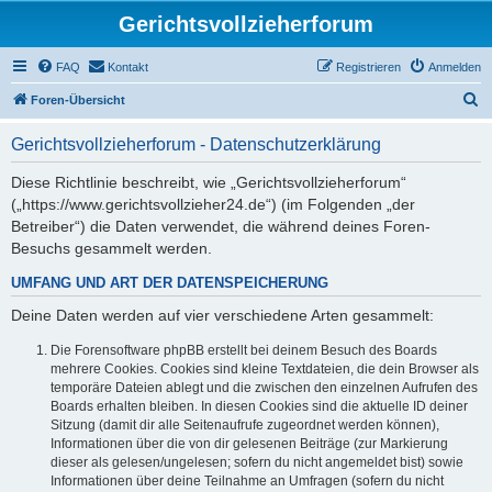
Gerichtsvollzieherforum
FAQ
Kontakt
Registrieren
Anmelden
S
Foren-Übersicht
u
Gerichtsvollzieherforum - Datenschutzerklärung
c
h
Diese Richtlinie beschreibt, wie „Gerichtsvollzieherforum“
(„https://www.gerichtsvollzieher24.de“) (im Folgenden „der
e
Betreiber“) die Daten verwendet, die während deines Foren-
Besuchs gesammelt werden.
UMFANG UND ART DER DATENSPEICHERUNG
Deine Daten werden auf vier verschiedene Arten gesammelt:
Die Forensoftware phpBB erstellt bei deinem Besuch des Boards
mehrere Cookies. Cookies sind kleine Textdateien, die dein Browser als
temporäre Dateien ablegt und die zwischen den einzelnen Aufrufen des
Boards erhalten bleiben. In diesen Cookies sind die aktuelle ID deiner
Sitzung (damit dir alle Seitenaufrufe zugeordnet werden können),
Informationen über die von dir gelesenen Beiträge (zur Markierung
dieser als gelesen/ungelesen; sofern du nicht angemeldet bist) sowie
Informationen über deine Teilnahme an Umfragen (sofern du nicht