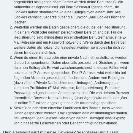
angemeldet bist) gespeichert. Ferner werden deine Benutzer-ID, ein
Authentifizierungsschlüssel und eine Session-ID gespeichert. Die
Cookies haben standardmäßig eine Gültigkeit von einem Jahr. Alle
Cookies kannst du jederzeit über die Funktion „Alle Cookies löschen“
löschen.
Weiterhin werden die Daten gespeichert, die du bei der Registrierung,
in deinem Profil oder deinem persönlichem Bereich angibst. Für die
Registrierung sind mindestens ein eindeutiger Benutzername, eine E-
Mail-Adresse und ein Passwort notwendig. Wenn durch den Betreiber
weitere Daten als notwendig festgelegt wurden, so ist dies für dich vor
deren Eingabe ersichtlich.
Wenn du einen Beitrag oder eine private Nachricht erstellst, so werden
die dort eingegebenen Daten ebenfalls gespeichert. Gleiches gilt, wenn
du einen Beitrag als Entwurf zwischenspeicherst. In diesen Fällen wird
auch deine IP-Adresse gespeichert. Die IP-Adresse wird weiterhin bei
folgenden Aktionen gespeichert: Löschen und Ändern von Beiträgen
(dazu zählen Private Nachrichten und Umfragen), Änderungen an
zentralen Profildaten (E-Mail-Adresse, Kontoaktivierung, Benutzer-
Passwort) und gescheiterte Anmeldeversuche. Die von deinem Browser
übermittelte Browser-Kennzeichnung (User Agent) wird nur in der „Wer
ist online?“-Funktion angezeigt und nicht dauerhaft gespeichert.
Schließlich erfordern einzelne Funktionen des Boards, dass weitere
Daten gespeichert werden. Dazu gehören dein Abstimmungsverhalten
bei Umfragen, der Gelesen-Status von deinen Beiträgen oder explizit
von dir gesetzte Lesezeichen oder Benachrichtigungsfunktionen.
Dein Passwort wird mit einer Einwege-Verschlüsselung (Hash)