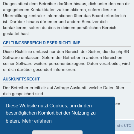
Du gestattest dem Betreiber darüber hinaus, dich unter den von dir
angegebenen Kontaktdaten zu kontaktieren, sofern dies zur
Übermittlung zentraler Informationen über das Board erforderlich
ist. Darüber hinaus dürfen er und andere Benutzer dich
kontaktieren, sofern du dies in deinem persönlichen Bereich
gestattet hast.
GELTUNGSBEREICH DIESER RICHTLINIE
Diese Richtlinie umfasst nur den Bereich der Seiten, die die phpBB-
Software umfassen. Sofern der Betreiber in anderen Bereichen
seiner Software weitere personenbezogene Daten verarbeitet, wird
er dich darüber gesondert informieren.
AUSKUNFTSRECHT
Der Betreiber erteilt dir auf Anfrage Auskunft, welche Daten über
dich gespeichert sind.
Du kannst jederzeit die Löschung bzw. Sperrung deiner Daten
Diese Website nutzt Cookies, um dir den
verlangen. Kontaktiere hierzu bitte den Betreiber.
bestmöglichen Komfort bei der Nutzung zu
bieten.
Mehr erfahren
Foren-Übersicht
Alle Zeiten sind
UTC