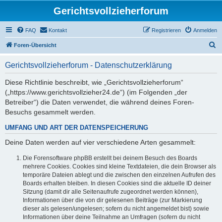
Gerichtsvollzieherforum
FAQ
Kontakt
Registrieren
Anmelden
S
Foren-Übersicht
u
Gerichtsvollzieherforum - Datenschutzerklärung
c
h
Diese Richtlinie beschreibt, wie „Gerichtsvollzieherforum“
(„https://www.gerichtsvollzieher24.de“) (im Folgenden „der
e
Betreiber“) die Daten verwendet, die während deines Foren-
Besuchs gesammelt werden.
UMFANG UND ART DER DATENSPEICHERUNG
Deine Daten werden auf vier verschiedene Arten gesammelt:
Die Forensoftware phpBB erstellt bei deinem Besuch des Boards
mehrere Cookies. Cookies sind kleine Textdateien, die dein Browser als
temporäre Dateien ablegt und die zwischen den einzelnen Aufrufen des
Boards erhalten bleiben. In diesen Cookies sind die aktuelle ID deiner
Sitzung (damit dir alle Seitenaufrufe zugeordnet werden können),
Informationen über die von dir gelesenen Beiträge (zur Markierung
dieser als gelesen/ungelesen; sofern du nicht angemeldet bist) sowie
Informationen über deine Teilnahme an Umfragen (sofern du nicht