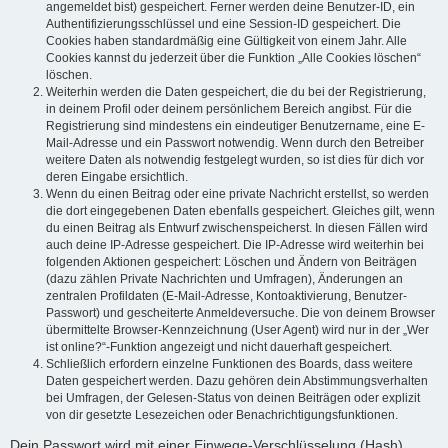
angemeldet bist) gespeichert. Ferner werden deine Benutzer-ID, ein
Authentifizierungsschlüssel und eine Session-ID gespeichert. Die
Cookies haben standardmäßig eine Gültigkeit von einem Jahr. Alle
Cookies kannst du jederzeit über die Funktion „Alle Cookies löschen“
löschen.
Weiterhin werden die Daten gespeichert, die du bei der Registrierung,
in deinem Profil oder deinem persönlichem Bereich angibst. Für die
Registrierung sind mindestens ein eindeutiger Benutzername, eine E-
Mail-Adresse und ein Passwort notwendig. Wenn durch den Betreiber
weitere Daten als notwendig festgelegt wurden, so ist dies für dich vor
deren Eingabe ersichtlich.
Wenn du einen Beitrag oder eine private Nachricht erstellst, so werden
die dort eingegebenen Daten ebenfalls gespeichert. Gleiches gilt, wenn
du einen Beitrag als Entwurf zwischenspeicherst. In diesen Fällen wird
auch deine IP-Adresse gespeichert. Die IP-Adresse wird weiterhin bei
folgenden Aktionen gespeichert: Löschen und Ändern von Beiträgen
(dazu zählen Private Nachrichten und Umfragen), Änderungen an
zentralen Profildaten (E-Mail-Adresse, Kontoaktivierung, Benutzer-
Passwort) und gescheiterte Anmeldeversuche. Die von deinem Browser
übermittelte Browser-Kennzeichnung (User Agent) wird nur in der „Wer
ist online?“-Funktion angezeigt und nicht dauerhaft gespeichert.
Schließlich erfordern einzelne Funktionen des Boards, dass weitere
Daten gespeichert werden. Dazu gehören dein Abstimmungsverhalten
bei Umfragen, der Gelesen-Status von deinen Beiträgen oder explizit
von dir gesetzte Lesezeichen oder Benachrichtigungsfunktionen.
Dein Passwort wird mit einer Einwege-Verschlüsselung (Hash)