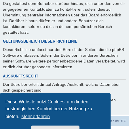
Du gestattest dem Betreiber darüber hinaus, dich unter den von dir
angegebenen Kontaktdaten zu kontaktieren, sofern dies zur
Übermittlung zentraler Informationen über das Board erforderlich
ist. Darüber hinaus dürfen er und andere Benutzer dich
kontaktieren, sofern du dies in deinem persönlichen Bereich
gestattet hast.
GELTUNGSBEREICH DIESER RICHTLINIE
Diese Richtlinie umfasst nur den Bereich der Seiten, die die phpBB-
Software umfassen. Sofern der Betreiber in anderen Bereichen
seiner Software weitere personenbezogene Daten verarbeitet, wird
er dich darüber gesondert informieren.
AUSKUNFTSRECHT
Der Betreiber erteilt dir auf Anfrage Auskunft, welche Daten über
dich gespeichert sind.
Du kannst jederzeit die Löschung bzw. Sperrung deiner Daten
Diese Website nutzt Cookies, um dir den
verlangen. Kontaktiere hierzu bitte den Betreiber.
bestmöglichen Komfort bei der Nutzung zu
bieten.
Mehr erfahren
Foren-Übersicht
Alle Zeiten sind
UTC