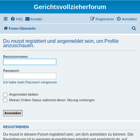
Gerichtsvollzieherforum
FAQ
Kontakt
Registrieren
Anmelden
S
Foren-Übersicht
u
Du musst registriert und angemeldet sein, um Profile
c
anzuschauen.
h
Benutzername:
e
Passwort:
Ich habe mein Passwort vergessen
Angemeldet bleiben
Meinen Online-Status während dieser Sitzung verbergen
REGISTRIEREN
Du musst in diesem Forum registriert sein, um dich anmelden zu können. Die
Registrierung ist in wenigen Augenblicken erledigt und ermöglicht dir, auf