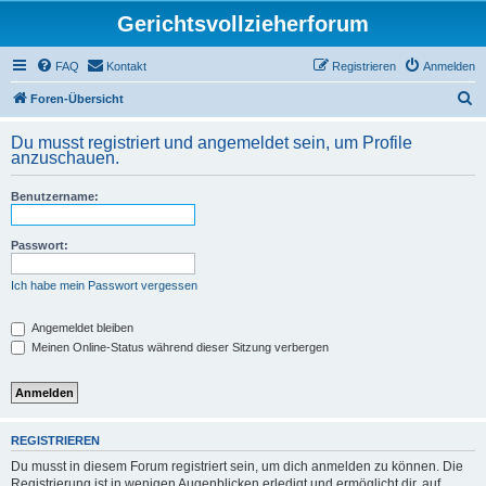
Gerichtsvollzieherforum
FAQ
Kontakt
Registrieren
Anmelden
S
Foren-Übersicht
u
Du musst registriert und angemeldet sein, um Profile
c
anzuschauen.
h
Benutzername:
e
Passwort:
Ich habe mein Passwort vergessen
Angemeldet bleiben
Meinen Online-Status während dieser Sitzung verbergen
REGISTRIEREN
Du musst in diesem Forum registriert sein, um dich anmelden zu können. Die
Registrierung ist in wenigen Augenblicken erledigt und ermöglicht dir, auf