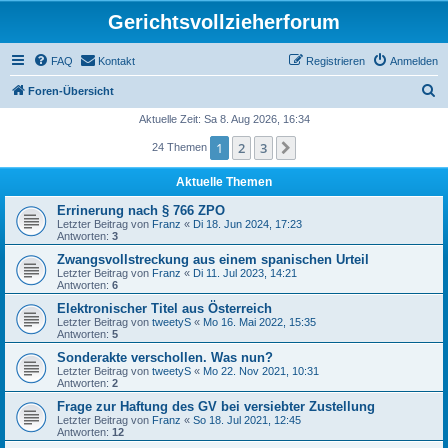
Gerichtsvollzieherforum
FAQ
Kontakt
Registrieren
Anmelden
S
Foren-Übersicht
u
Aktuelle Zeit: Sa 8. Aug 2026, 16:34
c
1
2
3
Nächste
24 Themen
h
Aktuelle Themen
e
Errinerung nach § 766 ZPO
Letzter Beitrag von
Franz
«
Di 18. Jun 2024, 17:23
Antworten:
3
Zwangsvollstreckung aus einem spanischen Urteil
Letzter Beitrag von
Franz
«
Di 11. Jul 2023, 14:21
Antworten:
6
Elektronischer Titel aus Österreich
Letzter Beitrag von
tweetyS
«
Mo 16. Mai 2022, 15:35
Antworten:
5
Sonderakte verschollen. Was nun?
Letzter Beitrag von
tweetyS
«
Mo 22. Nov 2021, 10:31
Antworten:
2
Frage zur Haftung des GV bei versiebter Zustellung
Letzter Beitrag von
Franz
«
So 18. Jul 2021, 12:45
Antworten:
12