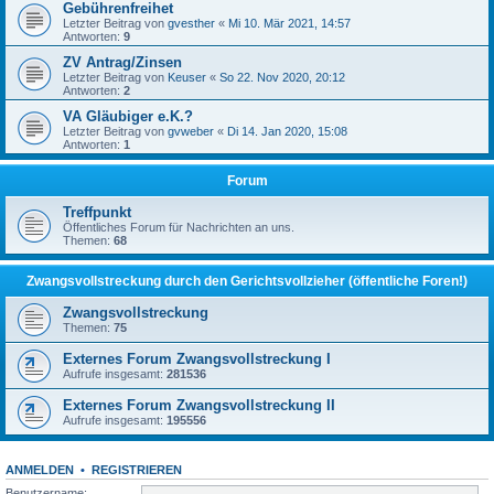
Gebührenfreihet
Letzter Beitrag von
gvesther
«
Mi 10. Mär 2021, 14:57
Antworten:
9
ZV Antrag/Zinsen
Letzter Beitrag von
Keuser
«
So 22. Nov 2020, 20:12
Antworten:
2
VA Gläubiger e.K.?
Letzter Beitrag von
gvweber
«
Di 14. Jan 2020, 15:08
Antworten:
1
Forum
Treffpunkt
Öffentliches Forum für Nachrichten an uns.
Themen:
68
Zwangsvollstreckung durch den Gerichtsvollzieher (öffentliche Foren!)
Zwangsvollstreckung
Themen:
75
Externes Forum Zwangsvollstreckung I
Aufrufe insgesamt:
281536
Externes Forum Zwangsvollstreckung II
Aufrufe insgesamt:
195556
ANMELDEN
•
REGISTRIEREN
Benutzername: