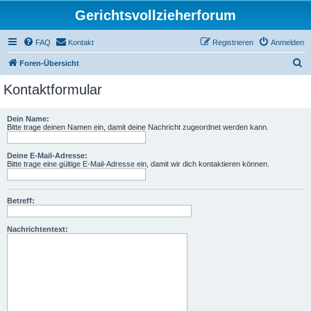
Gerichtsvollzieherforum
FAQ
Kontakt
Registrieren
Anmelden
S
Foren-Übersicht
u
Kontaktformular
c
h
Dein Name:
Bitte trage deinen Namen ein, damit deine Nachricht zugeordnet werden kann.
e
Deine E-Mail-Adresse:
Bitte trage eine gültige E-Mail-Adresse ein, damit wir dich kontaktieren können.
Betreff:
Nachrichtentext: