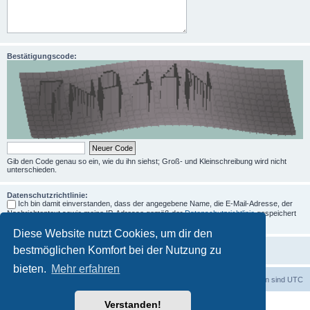
Bestätigungscode:
Gib den Code genau so ein, wie du ihn siehst; Groß- und Kleinschreibung wird nicht
unterschieden.
Datenschutzrichtlinie:
Ich bin damit einverstanden, dass der angegebene Name, die E-Mail-Adresse, der
Nachrichtentext sowie meine IP-Adresse gemäß der
Datenschutzrichtlinie
gespeichert
und verarbeitet werden.
Diese Website nutzt Cookies, um dir den
bestmöglichen Komfort bei der Nutzung zu
bieten.
Mehr erfahren
Foren-Übersicht
Alle Zeiten sind
UTC
Verstanden!
Powered by
phpBB
® Forum Software © phpBB Limited