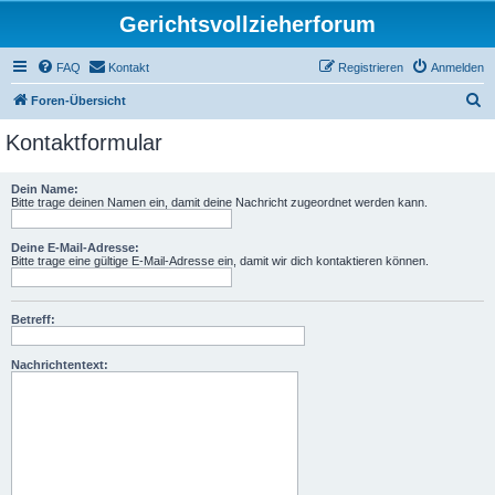
Gerichtsvollzieherforum
FAQ
Kontakt
Registrieren
Anmelden
S
Foren-Übersicht
u
Kontaktformular
c
h
Dein Name:
Bitte trage deinen Namen ein, damit deine Nachricht zugeordnet werden kann.
e
Deine E-Mail-Adresse:
Bitte trage eine gültige E-Mail-Adresse ein, damit wir dich kontaktieren können.
Betreff:
Nachrichtentext: