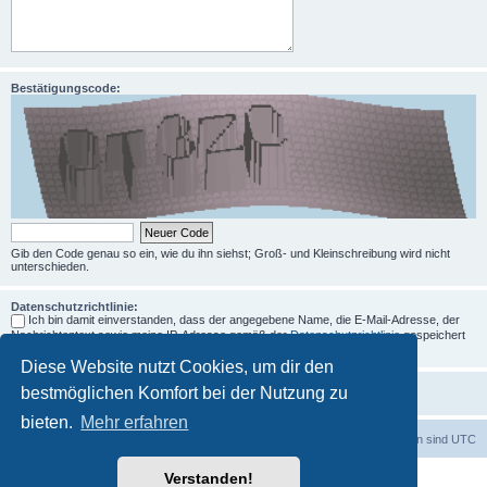
Bestätigungscode:
Gib den Code genau so ein, wie du ihn siehst; Groß- und Kleinschreibung wird nicht
unterschieden.
Datenschutzrichtlinie:
Ich bin damit einverstanden, dass der angegebene Name, die E-Mail-Adresse, der
Nachrichtentext sowie meine IP-Adresse gemäß der
Datenschutzrichtlinie
gespeichert
und verarbeitet werden.
Diese Website nutzt Cookies, um dir den
bestmöglichen Komfort bei der Nutzung zu
bieten.
Mehr erfahren
Foren-Übersicht
Alle Zeiten sind
UTC
Verstanden!
Powered by
phpBB
® Forum Software © phpBB Limited