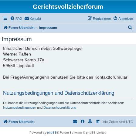
Gerichtsvollzieherforum
FAQ
Kontakt
Registrieren
Anmelden
S
Foren-Übersicht
Impressum
u
Impressum
c
Inhaltlicher Bereich nebst Softwarepflege
h
Werner Paffen
e
Schwarzer Kamp 17a
59556 Lippstadt
Bei Frage/Anregungenn benutzen Sie bitte das Kontaktforumular
Nutzungsbedingungen und Datenschutzerklärung
Du kannst die Nutzungsbedingungen und die Datenschutzrichtlinie hier nachlesen:
Nutzungsbedingungen
und
Datenschutzerklärung
Foren-Übersicht
Alle Zeiten sind
UTC
Powered by
phpBB
® Forum Software © phpBB Limited